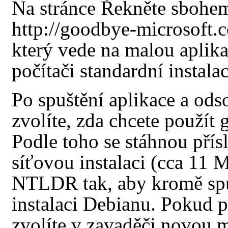
Na stránce
Řekněte sbohem
který vede na malou aplikac
počítači standardní instala
Po spuštění aplikace a odso
zvolíte, zda chcete použít g
Podle toho se stáhnou přís
síťovou instalaci (cca 11 
NTLDR tak, aby kromě spu
instalaci Debianu. Pokud př
zvolíte v zavaděči novou m